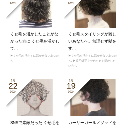
2024
2024
くせ毛を活かしたことがな
くせ毛スタイリングが難し
かった方に くせ毛を活かし
いあなたへ。無理せず髪を
て...
す...
▶︎くせ毛を活かすに活かせないあなた
▶︎くせ毛を活かすに活かせないあなた
へ
へ
,
▶︎縮毛矯正をやめクセを活かした
い方へ
2月
2月
22
19
2024
2024
SNSで素敵だった くせ毛を
カーリーガールメソッドを