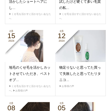
活かしたショートヘアに
試したけど硬くて多い毛質
し...
の私...
▶︎くせ毛を活かすに活かせないあなた
▶︎くせ毛を活かすに活かせないあなた
へ
へ
2月
2月
15
12
2024
2024
地毛のくせ毛を活かしカッ
物足りないと思ってた買っ
トさせていただき、ベスト
て失敗したと思ってたリタ
オブ...
ニコ...
▶︎くせ毛を活かすに活かせないあなた
▶︎お客様の声
へ
,
▶︎お客様の声
2月
2月
08
05