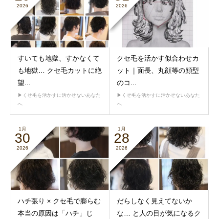
2026
2026
すいても地獄、すかなくて
クセ毛を活かす似合わせカ
も地獄… クセ毛カットに絶
ット｜面長、丸顔等の顔型
望...
のコ...
▶︎くせ毛を活かすに活かせないあなた
▶︎くせ毛を活かすに活かせないあなた
へ
へ
1月
1月
30
28
2026
2026
ハチ張り × クセ毛で膨らむ
だらしなく見えてないか
本当の原因は「ハチ」じ
な… と人の目が気になるク