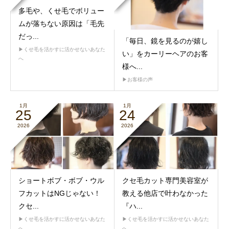
多毛や、くせ毛でボリュー
ムが落ちない原因は「毛先
だっ...
「毎日、鏡を見るのが嬉し
▶︎くせ毛を活かすに活かせないあなた
い」をカーリーヘアのお客
へ
様へ...
▶︎お客様の声
1月
1月
25
24
2026
2026
ショートボブ・ボブ・ウル
クセ毛カット専門美容室が
フカットはNGじゃない！
教える他店で叶わなかった
クセ...
『ハ...
▶︎くせ毛を活かすに活かせないあなた
▶︎くせ毛を活かすに活かせないあなた
へ
へ