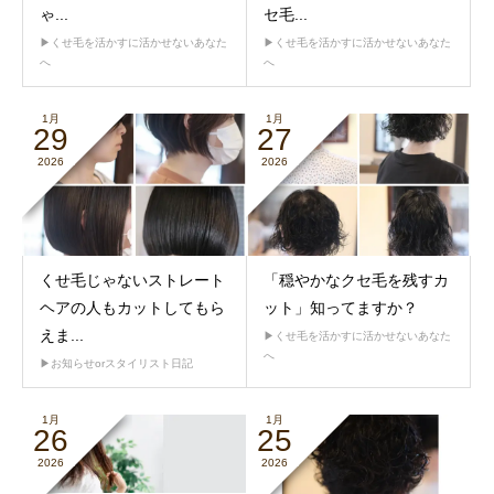
ゃ...
セ毛...
▶︎くせ毛を活かすに活かせないあなた
▶︎くせ毛を活かすに活かせないあなた
へ
へ
1月
1月
29
27
2026
2026
くせ毛じゃないストレート
「穏やかなクセ毛を残すカ
ヘアの人もカットしてもら
ット」知ってますか？
えま...
▶︎くせ毛を活かすに活かせないあなた
へ
▶︎お知らせorスタイリスト日記
1月
1月
26
25
2026
2026