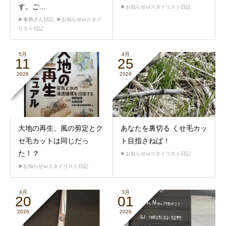
す。ご...
▶︎お知らせorスタイリスト日記
▶︎事務さん日記
,
▶︎お知らせorスタイ
リスト日記
5月
4月
11
25
2026
2026
大地の再生、風の剪定とク
あなたを裏切る くせ毛カッ
セ毛カットは同じだっ
ト目指さねば！
た！？
▶︎お知らせorスタイリスト日記
▶︎お知らせorスタイリスト日記
4月
3月
20
01
2026
2026