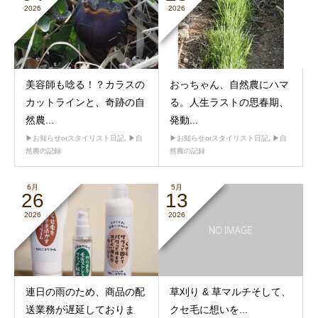
2026
2026
美容師も唸る！？カラスの
おっちゃん、自然農にハマ
カットラインと、奇跡の自
る。人生ラストの思春期、
然農...
発動...
▶︎お知らせorスタイリスト日記
,
▶︎自
▶︎お知らせorスタイリスト日記
,
▶︎自
然農の記録
然農の記録
6月
5月
26
13
2026
2026
連日の雨のため、商品の配
草刈り & 草マルチそして、
送業務が遅延しておりま
クセ毛に想いを...