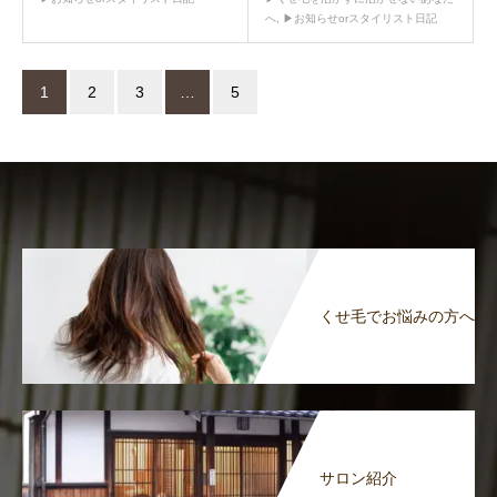
へ
,
▶︎お知らせorスタイリスト日記
1
2
3
…
5
くせ毛でお悩みの方へ
サロン紹介