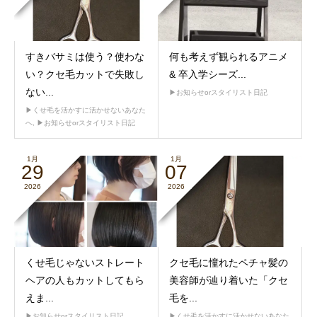
すきバサミは使う？使わな
何も考えず観られるアニメ
い？クセ毛カットで失敗し
& 卒入学シーズ...
ない...
▶︎お知らせorスタイリスト日記
▶︎くせ毛を活かすに活かせないあなた
へ
,
▶︎お知らせorスタイリスト日記
1月
1月
29
07
2026
2026
くせ毛じゃないストレート
クセ毛に憧れたペチャ髪の
ヘアの人もカットしてもら
美容師が辿り着いた「クセ
えま...
毛を...
▶︎お知らせorスタイリスト日記
▶︎くせ毛を活かすに活かせないあなた