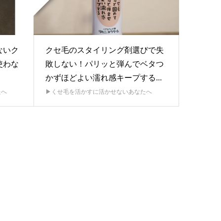
ないク
クセ毛のスタイリング剤選びで失
使わな
敗しない！パリッと弾んでベタつ
かずほどよい濡れ感キープする...
たへ
▶︎くせ毛を活かすに活かせないあなたへ