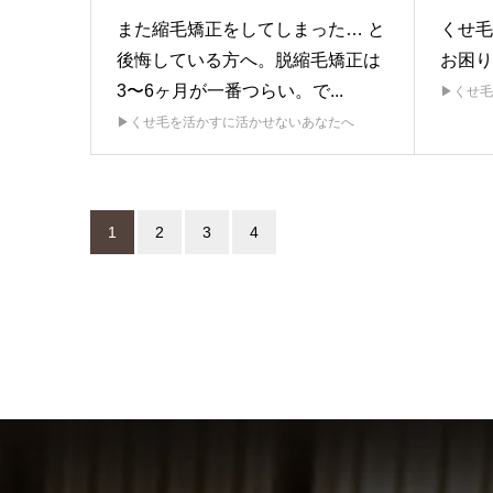
また縮毛矯正をしてしまった… と
くせ毛
後悔している方へ。脱縮毛矯正は
お困り
3〜6ヶ月が一番つらい。で...
▶︎くせ
▶︎くせ毛を活かすに活かせないあなたへ
1
2
3
4