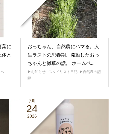
言葉に
おっちゃん、自然農にハマる。人
正体と
生ラストの思春期、発動したおっ
ちゃんと雑草の話。 ホームペ...
たへ
▶︎お知らせorスタイリスト日記
,
▶︎自然農の記
録
7月
24
2026