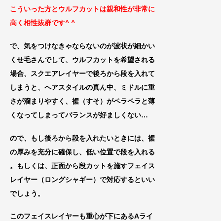
こういった方とウルフカットは親和性が非常に
高く相性抜群です^ ^
で、気をつけなきゃならないのが波状が細かい
くせ毛さんでして
、ウルフカットを希望される
場合、スクエアレイヤーで
後ろから段を入れて
しまうと、ヘアスタイルの真ん中、
ミドルに重
さが溜まりやすく、裾（すそ）がペラペラと薄
くなって
しまってバランスが好ましくない…
ので、もし後ろから段を入れたいときには、裾
の厚みを
充分に確保し、低い位置で段を入れる
。もしくは、正面から段カットを施すフェイス
レイヤー（ロングシャギー）で対応するといい
でしょう。
このフェイスレイヤーも重心が下にあるAライ