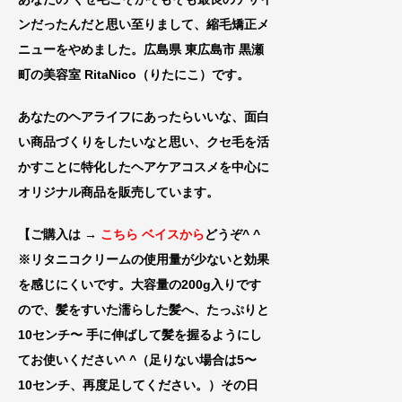
ンだったんだと思い至りまして、縮毛矯正メ
ニューをやめました。広島県 東広島市 黒瀬
町の美容室 RitaNico
（りたにこ）です。
あなたのヘアライフにあったらいいな、
面白
い商品づくりをしたいなと思い、クセ毛を活
かすことに特化したヘアケアコスメを中心に
オリジナル商品を販売しています。
【ご購入は →
こちら ベイスから
どうぞ^ ^
※リタニコクリームの使用量が少ないと効果
を感じにくいです。大容量の200g入りです
ので、髪をすいた濡らした髪へ、たっぷりと
10センチ〜 手に伸
ばして髪を握るようにし
てお使いください^ ^（足りない場合は5〜
10センチ、再
度足してください。）その日