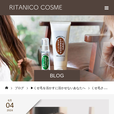
BLOG
ブログ
▶︎くせ毛を活かすに活かせないあなたへ
くせ毛さんとウルフカットは相性抜群です
8月
04
2024