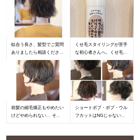
似合う長さ、髪型でご質問
くせ毛スタイリングが苦手
ありましたら相談くださ...
な初心者さんへ。くせ毛...
前髪の縮毛矯正もやめたい
ショートボブ・ボブ・ウル
けどやめられない… そ...
フカットはNGじゃない...