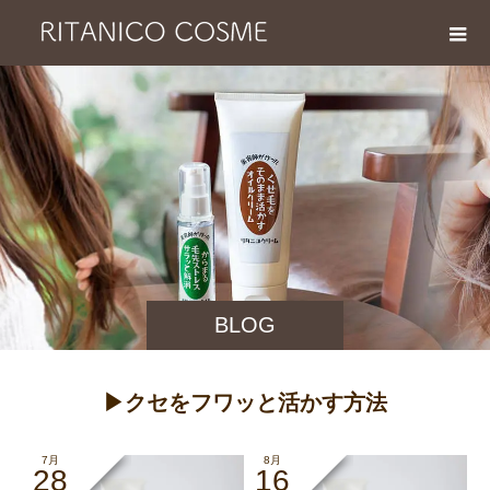
BLOG
▶︎クセをフワッと活かす方法
7月
8月
28
16