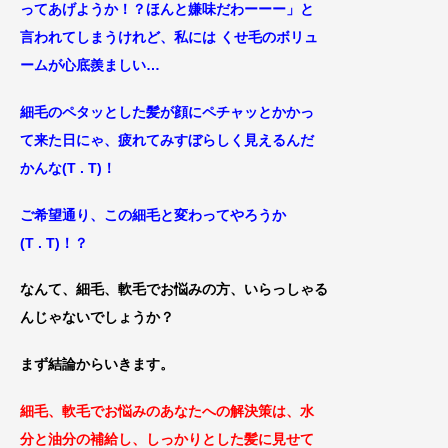
ってあげようか！？ほんと嫌味だわーーー
」
と
言わ
れてしまうけれど、私には くせ毛のボリュ
ームが心底
羨ましい…
細毛のペタッとした髪が顔にペチャッとかかっ
て来た日にゃ、疲れて
みすぼらしく見えるんだ
かんな(T . T)！
ご希望通り、この細毛と変わってやろうか
(T . T)！？
なんて、細毛、軟毛でお悩みの方、いらっしゃる
んじゃないでしょ
うか？
まず結論からいきます。
細毛、軟毛でお悩みのあなたへの解決策は、水
分と油分の補給し、しっかりとした髪に見せて