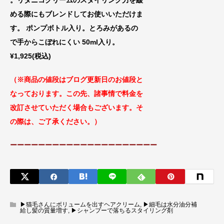
。リタニコクリームのスタイリング力を緩
める際にもブレンドしてお使いいただけま
す。 ポンプボトル入り。とろみがあるの
で手からこぼれにくい 50ml入り。
¥1,925(税込)
（※商品の値段はブログ更新日のお値段
と
なっております。この先、諸事情で料金
を
改訂させていただく場合もございます。
そ
の際は、ご了承ください。）
ーーーーーーーーーーーーーーーーーーーーー
▶︎猫毛さんにボリュームを出すヘアクリーム
,
▶︎細毛は水分油分補
給し髪の質量増す
,
▶︎シャンプーで落ちるスタイリング剤