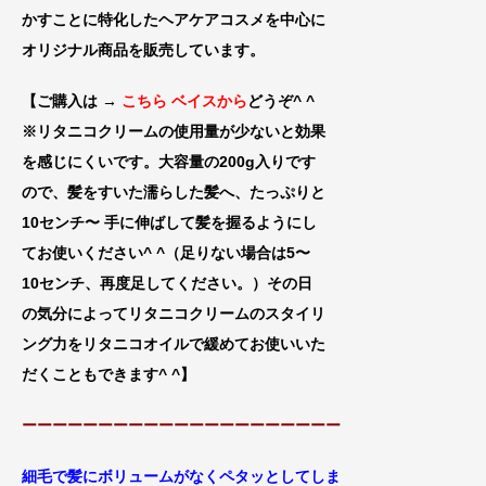
かすことに特化したヘアケアコスメを中心に
オリジナル商品を販売しています。
【ご購入は →
こちら ベイスから
どうぞ^ ^
※リタニコクリームの使用量が少ないと効果
を感じにくいです。大容量の200g入りです
ので、髪をすいた濡らした髪へ、たっぷりと
10センチ〜 手に伸
ばして髪を握るようにし
てお使いください^ ^（足りない場合は5〜
10センチ、再
度足してください。）その日
の気分によってリタニコクリームのスタイリ
ング力をリタニコオイルで緩めてお使いいた
だくこともできます^ ^
】
ーーーーーーーーーーーーーーーーーーーーー
細毛で髪にボリュームがなくペタッとしてしま