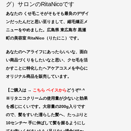
グ）サロンのRitaNicoです
あなたの くせ毛こそがそもそも最良のデザイ
ンだったんだと思い至りまして、縮毛矯正メ
ニューをやめました。広島県 東広島市 黒瀬
町の美容室 RitaNico
（りたにこ）です。
あなたのヘアライフにあったらいいな、
面白
い商品づくりをしたいなと思い、クセ毛を活
かすことに特化したヘアケアコスメを中心に
オリジナル商品を販売しています。
【ご購入は →
こちら ベイスから
どうぞ^ ^
※リタニコクリームの使用量が少ないと効果
を感じにくいです。大容量の200g入りです
ので、髪をすいた濡らした髪へ、たっぷりと
10センチ〜 手に伸
ばして髪を握るようにし
てお使いください^ ^（足りない場合は5〜