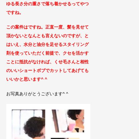
ゆる長さ分の重さで落ち着かせるってやつ
ですね。
この案件はですね。正直一度、髪を見せて
頂かないとなんとも言えないのですが、と
はいえ、水分と油分を足せるスタイリング
剤を使っていただく前提で、クセ
を活かす
ことに抵抗がなければ、く
せ毛さんと相性
のいいショートボブでカッ
トしてあげても
いいかと思います^ ^
お写真ありがとうございます^ ^