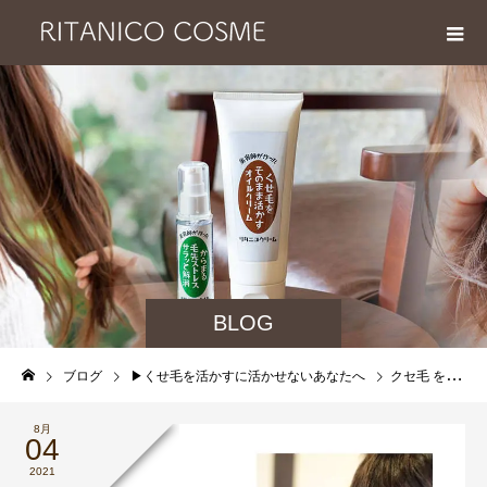
BLOG
ブログ
▶︎くせ毛を活かすに活かせないあなたへ
クセ毛 を短くしたいけど 、手入れが大変だから！と言われ短くしてもらえません… について
8月
04
2021