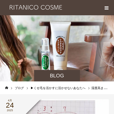
BLOG
ブログ
▶︎くせ毛を活かすに活かせないあなたへ
湿度高まるシーズン湿度を味方に付けて モアモア、パヤパヤする くせ毛を活かすには絶好の季節ですよ！
4月
24
2025