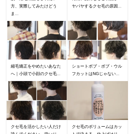
方、実際してみたけどう
ヤパヤするクセ毛の原因...
ま...
縮毛矯正をやめたいあなた
ショートボブ・ボブ・ウル
へ｜小頭で小顔のクセ毛...
フカットはNGじゃない...
クセ毛を活かしたい人だけ
クセ毛のボリュームはカッ
読んでください。扱いに...
トで決まる。仕上げはリ...