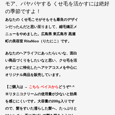
モア、パヤパヤする くせ毛を活かすには絶好
の季節ですよ！
あなたの くせ毛こそがそもそも最良のデザイ
ンだったんだと思い至りまして、縮毛矯正メ
ニューをやめました。広島県 東広島市 黒瀬
町の美容室 RitaNico
（りたにこ）です。
あなたのヘアライフにあったらいいな、
面白
い商品づくりをしたいなと思い、クセ毛を活
かすことに特化したヘアケアコスメを中心に
オリジナル商品を販売しています。
【ご購入は →
こちら ベイスから
どうぞ^ ^
※リタニコクリームの使用量が少ないと効果
を感じにくいです。大容量の200g入りです
ので、髪をすいた濡らした髪へ、たっぷりと