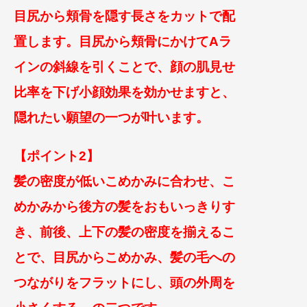
目尻から頬骨を隠す長さをカットで配
置します。
目尻から頬骨にかけてAラ
インの斜線を引くこと
で、顔の肌見せ
比率を下げ小顔効果を効かせます
と、
隠れたい願望の一つが叶います。
【ポイント2】
髪の密度が低いこめかみに合わせ、こ
めかみから後方の髪をおもいっきりす
き、前後、上下の髪の密度を揃えるこ
とで、
目尻からこめかみ
、髪の毛への
つながりをフラットにし、
頭の外周を