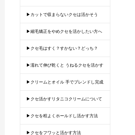
▶︎カットで収まらないクセは活かそう
▶︎縮毛矯正をやめクセを活かしたい方へ
▶︎クセ毛はすく？すかない？どっち？
▶︎濡れて伸び乾くと うねるクセを活かす
▶︎クリームとオイル 手でブレンドし完成
▶︎クセ活かすリタニコクリームについて
▶︎クセを程よくホールドし活かす方法
▶︎クセをフワッと活かす方法