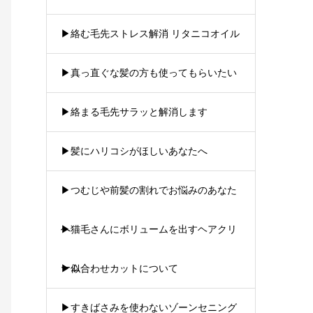
▶︎絡む毛先ストレス解消 リタニコオイル
▶︎真っ直ぐな髪の方も使ってもらいたい
▶︎絡まる毛先サラッと解消します
▶︎髪にハリコシがほしいあなたへ
▶︎つむじや前髪の割れでお悩みのあなた
へ
▶︎猫毛さんにボリュームを出すヘアクリ
ーム
▶︎似合わせカットについて
▶︎すきばさみを使わないゾーンセニング