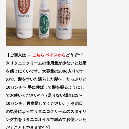
【ご購入は →
こちら ベイスから
どうぞ^ ^
※リタニコクリームの使用量が少ないと効果
を感じにくいです。大容量の200g入りです
ので、髪をすいた濡らした髪へ、たっぷりと
10センチ〜 手に伸
ばして髪を握るようにし
てお使いください^ ^（足りない場合は5〜
10センチ、再
度足してください。）その日
の気分によってリタニコクリームのスタイリ
ング力をリタニコオイルで緩めてお使いいた
だくこともできます^ ^
】