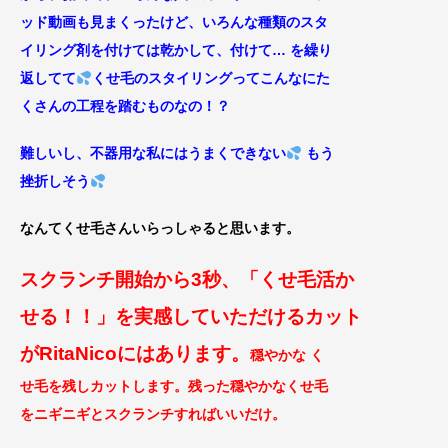
ッド動画も見まくったけ
ど、いろんな種類のスタ
イリング剤を付けては乾かして、付けて… を繰り
返してて
く
せ毛のスタイリングってこんなにた
くさんの工程
を踏むものなの！？
難しいし、不器用な私にはうまくできない
もう
挫折しそう
なんてくせ毛さんいらっしゃると思います。
スクランチ開始から3秒、「くせ毛活か
せる！！」
を実感していただけるカット
がRitaNicoにはあ
ります。
穏やかな く
せ毛を残しカットします。残った穏やかなくせ毛
をニギニギとスクランチすればいいだけ。