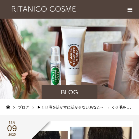
BLOG
ブログ
▶︎くせ毛を活かすに活かせないあなたへ
くせ毛をニギニギとスクランチ開始3秒、くせ毛 活かせる！を実感できる くせ毛を活かすカットがあります！
11月
09
2025