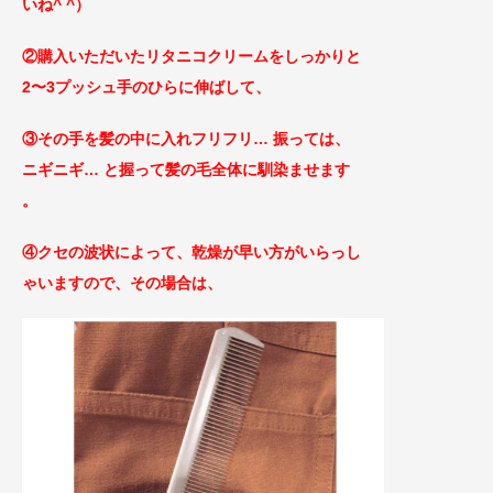
いね^ ^）
②購入いただいたリタニコクリームをしっかりと
2〜3プッシュ手のひらに伸ばして、
③その手を髪の中に入れフリフリ… 振っては、
ニ
ギニギ… と握って髪の毛全体に馴染ませます
。
④クセの波状によって、乾燥が早い方がいらっし
ゃいますので、その場合は、