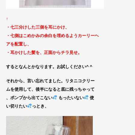
↑
・七三分けした三側を耳にかけ、
・七側はこめかみの余白を埋めるようカーリーヘ
ア
を配置し、
・耳かけした髪を、正面からチラ見せ。
するとなんとかなります。お試しください^ ^
それから、言い忘れてました。リタニコクリー
ムを使用して、後半になると底に残っちゃって
、ポンプから出てこない
もったいない
使
い切りたい
っとき、