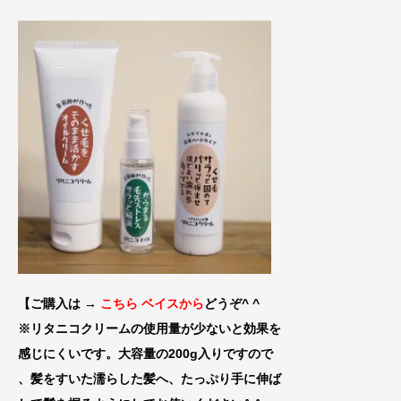
【ご購入は →
こちら ベイスから
どうぞ^ ^
※リタニコクリームの使用量が少ないと効果
を
感じにくいです。大容量の200g入りです
ので
、髪をすいた濡らした髪へ、たっぷり手に伸
ば