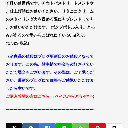
く軽い使用感です。アウトバスト
リートメントや
、仕上げ時にお使いください
。リタニコクリーム
のスタイリング力を緩
める際にもブレンドしても
、お使いいただけま
す。 ポンプボトル入り。とろ
みがあるの
で手からこぼれにくい 50ml入り。
¥1,925(税込)
（※商品の値段はブログ更新日のお値段
となって
おります。この先、諸事情で料金
を改訂させてい
ただく場合もございます。
その際は、ご了承くだ
さい。最新のブログにて価格をご確認いただけま
したら幸いです。
ご購入希望の方はこちら
→ベイスからどうぞ^ ^
）
ーーーーーーーーーーーーーーーーーーーーーー