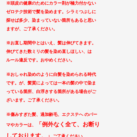
※頭皮の健康のためにカラー剤が極力付かない
ゼロテ
ク技術で髪を染めます。シラミつぶしに
探せば
多少、染まっていない箇所もあると思い
ますが、ご了承
ください。
※お直し期間中とはいえ、髪は伸びてきます。
伸びてきた数ミリの髪を染め直しほしい、は
ルール違反です。おやめください。
※おしゃれ染めのように白髪を染められる時代
です。が、髪質によっては一本の髪の中で染ま
っている箇所、白浮きする箇所がある場合がご
ざ
います。ご了承ください。
※傷みすぎた髪、過加齢毛、エクステへ のパー
「例外なく全て、お断り
マやカラー
は、
してお
ります。」
ご
了承ください。