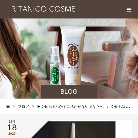
BLOG
ブログ
▶︎くせ毛を活かすに活かせないあなたへ
くせ毛は短く切れない？すいてはいけない？くせ毛カット専門美容師が本音で解説します！
12月
18
2025