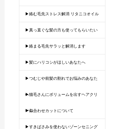
▶︎絡む毛先ストレス解消 リタニコオイル
▶︎真っ直ぐな髪の方も使ってもらいたい
▶︎絡まる毛先サラッと解消します
▶︎髪にハリコシがほしいあなたへ
▶︎つむじや前髪の割れでお悩みのあなた
へ
▶︎猫毛さんにボリュームを出すヘアクリ
ーム
▶︎似合わせカットについて
▶︎すきばさみを使わないゾーンセニング