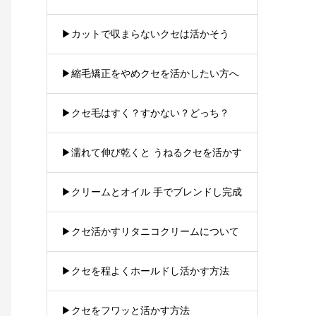
▶︎カットで収まらないクセは活かそう
▶︎縮毛矯正をやめクセを活かしたい方へ
▶︎クセ毛はすく？すかない？どっち？
▶︎濡れて伸び乾くと うねるクセを活かす
▶︎クリームとオイル 手でブレンドし完成
▶︎クセ活かすリタニコクリームについて
▶︎クセを程よくホールドし活かす方法
▶︎クセをフワッと活かす方法