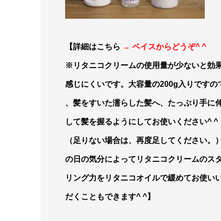
【詳細はこちら
→ ベイスからどうぞ^ ^
※リタニコクリームの使用量が少ないと効
感じにくいです。大容量の200g入りです
の
、髪をすいた濡らした髪へ、たっぷり手に
して髪を握るようにしてお使いください^ ^
（足りない場合は、再
度足してください。
の日の気分によってリタニコクリームのス
リング力をリタニコオイルで緩めてお使い
だくこともできます^ ^
】