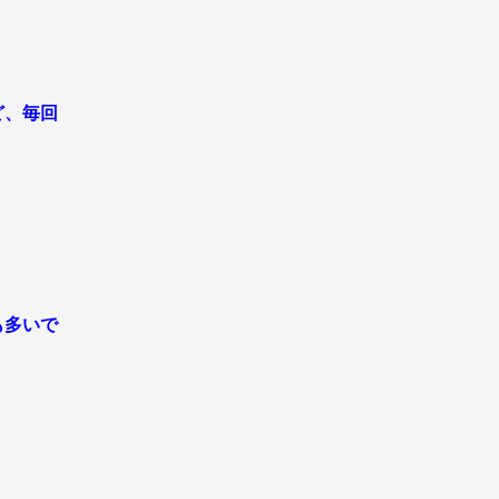
ど、毎回
も多いで
。