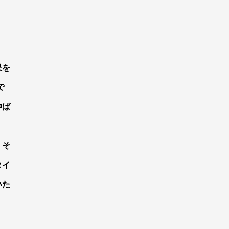
果
を
で
伸
ば
）そ
タイ
いた