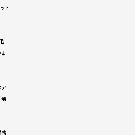
カット
毛
いま
のデ
毛矯
質感」