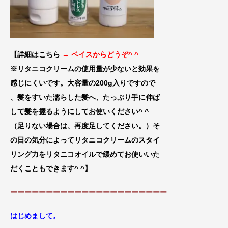
【詳細はこちら
→ ベイスからどうぞ^ ^
※リタニコクリームの使用量が少ないと効果
を
感じにくいです。大容量の200g入りです
ので
、髪をすいた濡らした髪へ、たっぷり手に伸
ば
して髪を握るようにしてお使いください^ ^
（足りない場合は、再
度足してください。）そ
の日の気分によってリタニコクリームのスタイ
リング力をリタニコオイルで緩めてお使いいた
だくこともできます^ ^
】
ーーーーーーーーーーーーーーーーーーーーーー
はじめまして。