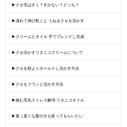
▶︎クセ毛はすく？すかない？どっち？
▶︎濡れて伸び乾くと うねるクセを活かす
▶︎クリームとオイル 手でブレンドし完成
▶︎クセ活かすリタニコクリームについて
▶︎クセを程よくホールドし活かす方法
▶︎クセをフワッと活かす方法
▶︎絡む毛先ストレス解消 リタニコオイル
▶︎真っ直ぐな髪の方も使ってもらいたい