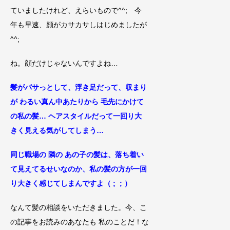
ていましたけれど、えらいもので^^; 今
年も早速、
顔がカサカサしはじめましたが
^^;
ね。顔だけじゃないんですよね…
髪がパサっとして、浮き足
だって、収まり
が
わるい真ん中あたりから 毛
先にかけて
の私の髪… ヘアスタイ
ルだって
一回り大
きく見える気がしてしまう…
同じ職場の 隣の あの子の髪は、落ち着い
て見えてるせいなのか、私の
髪の方が一回
り大きく感
じてしまんですよ（ ; ; ）
なんて髪の相談をいただきました。今、こ
の記事をお読みのあなたも 私のことだ！な