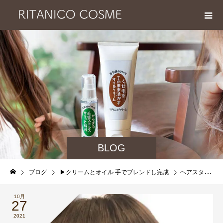
BLOG
ブログ
▶︎クリームとオイル 手でブレンドし完成
ヘアスタイルを一回りコンパクトにして髪の毛を柔らかくするリタニコクリームとリタニコオイルの使い方
10月
27
2021