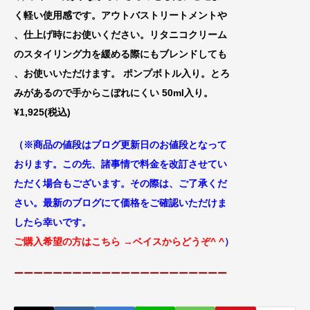
く軽い使用感です。アウトバスト
リートメントや
、仕上げ時にお使いください
。リタニコクリーム
のスタイリング力を緩
める際にもブレンドしても
、お使いいただけま
す。 ポンプボトル入り。とろ
みがあるの
で手からこぼれにくい 50ml入り。
¥1,925(税込)
（※商品の値段はブログ更新日のお値段
となって
おります。この先、諸事情で料金
を改訂させてい
ただく場合もございます。
その際は、ご了承くだ
さい。最新のブログにて価格をご確認いただけま
したら幸いです。
ご購入希望の方はこちら
→ベイスからどうぞ^ ^
）
ーーーーーーーーーーーーーーーーーーーーーー