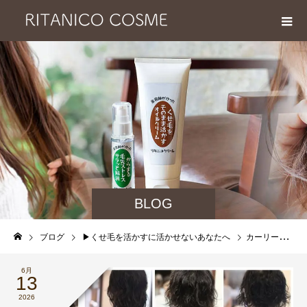
BLOG
ブログ
▶︎くせ毛を活かすに活かせないあなたへ
カーリーメソッドに挫折した方へ。クセ毛を活かしたいのに上手くいかない理由と解決方法
6月
13
2026