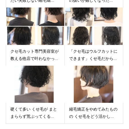
たい失敗しない縮毛矯...
の扱いが難しくなった...
クセ毛カット専門美容室が
「クセ毛はウルフカットに
教える他店で叶わなかっ...
できます」くせ毛だから...
硬くて多い くせ毛が まと
縮毛矯正をやめてみたもの
まららず荒ぶってくる...
の くせ毛をどう活かし...