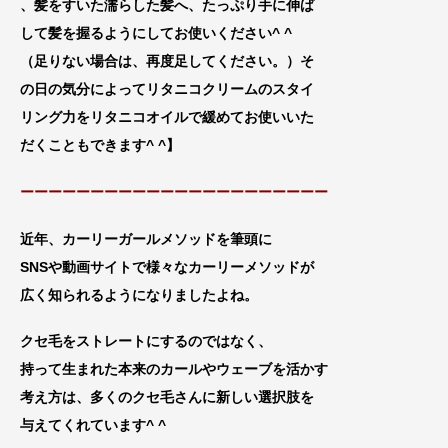
、髪をすいた濡らした髪へ、たっぷり手に伸
ば
して髪を握るようにしてお使いください^ ^
（足りない場合は、再
度足してください。）そ
の日の気分によってリタニコクリームのスタイ
リング力をリタニコオイルで緩めてお使いいた
だくこともできます^ ^
】
ーーーーーーーーーーーーーーーーーーーーーー
近年、カーリーガールメソッドを筆頭に
SNSや動画サイトで様々な
カーリーメソッドが
広く知られるようになりま
したよね。
クセ毛をストレートにするのではなく、
持って生まれた本来のカールやウェーブを活かす
考え方は、
多くのクセ毛さんに新しい選択肢を
与えてくれています^ ^