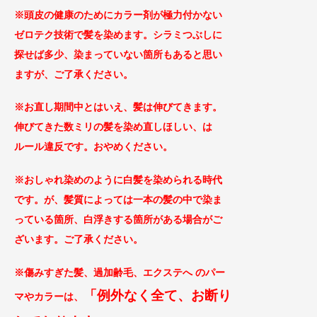
※頭皮の健康のためにカラー剤が極力付かない
ゼロテ
ク技術で髪を染めます。シラミつぶしに
探せば
多少、染まっていない箇所もあると思い
ますが、ご了承
ください。
※お直し期間中とはいえ、髪は伸びてきます。
伸びてきた数ミリの髪を染め直しほしい、は
ルール違反です。おやめください。
※おしゃれ染めのように白髪を染められる時代
です。が、髪質によっては一本の髪の中で染ま
っている箇所、白浮きする箇所がある場合がご
ざ
います。ご了承ください。
※傷みすぎた髪、過加齢毛、エクステへ のパー
「例外なく全て、お断り
マやカラー
は、