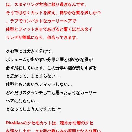
は、スタイリング方法に頼り過ぎなんです。
そうではなく
カットを変え、穏やかな髪を残しかつ
、ラフでコンパクトなカーリーヘアで
体型とフィットさせてあげると驚くほどスタイ
リングが簡単に
なり、似合ってきます。
クセ毛には大きく分けて、
ボリュームが出やすい分厚い層と
穏やかな層が
必ず混在しています。
この分厚い層が残りすぎる
と
広がって、まとまらない…
体型ともいまいちフィットしない…
どれだけ
スクランチしても思ったようなカーリー
ヘアに
ならない…
となってしまうんですよね^^;
RitaNicoのクセ毛カットは、穏やかな層のクセ
を
活かします。クセ毛の膨らみの原因となる分厚い