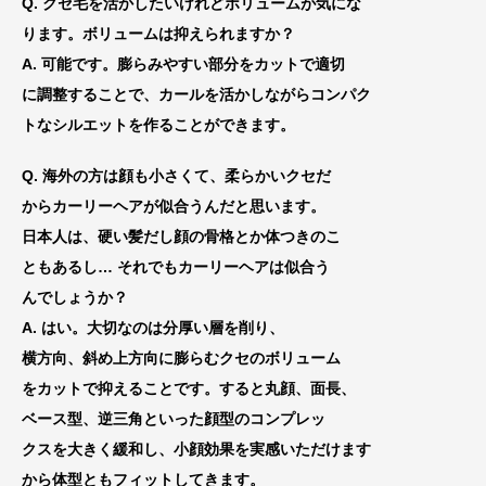
Q. クセ毛を活かしたいけれどボリュームが気にな
ります。ボリュームは抑えら
れますか？
A. 可能です。膨らみやすい部分をカットで適切
に調整する
ことで、カールを活かしながらコンパク
トな
シルエットを作ることができます。
Q. 海外の方は顔も小さくて、柔らかいクセだ
からカーリーヘアが似合うんだと思います。
日本人は、硬い髪だし顔の骨格とか体つきのこ
ともあるし… それでもカーリーヘアは似合う
んでしょうか？
A. はい。大切なのは分厚い層を削り、
横方向、斜め上方向に膨ら
むクセのボリューム
をカットで抑えることです。すると
丸顔、面長、
ベース型、逆三角
といった顔型のコンプレッ
クスを大きく緩和し、小顔効果を実感いただけます
から体型ともフィットしてきます。