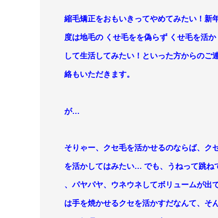
縮毛矯正を
おもいきってやめてみたい！新
度は地毛の くせ毛をを偽らず くせ
毛を活か
して生活してみたい！といった方からのご
絡もいただきます。
が…
そりゃー、クセ毛を活かせるのならば、ク
を活か
してはみたい… でも、うねって
跳ね
、パ
ヤパヤ、ウネウネしてボリュームが出
は手を焼かせるクセを活かすだ
なんて、そ