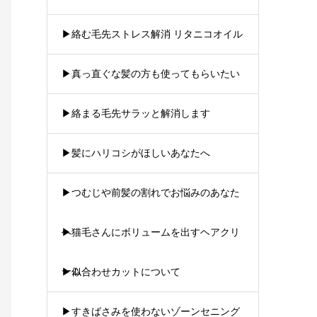
▶︎絡む毛先ストレス解消 リタニコオイル
▶︎真っ直ぐな髪の方も使ってもらいたい
▶︎絡まる毛先サラッと解消します
▶︎髪にハリコシがほしいあなたへ
▶︎つむじや前髪の割れでお悩みのあなた
へ
▶︎猫毛さんにボリュームを出すヘアクリ
ーム
▶︎似合わせカットについて
▶︎すきばさみを使わないゾーンセニング