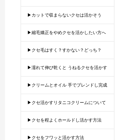
▶︎カットで収まらないクセは活かそう
▶︎縮毛矯正をやめクセを活かしたい方へ
▶︎クセ毛はすく？すかない？どっち？
▶︎濡れて伸び乾くと うねるクセを活かす
▶︎クリームとオイル 手でブレンドし完成
▶︎クセ活かすリタニコクリームについて
▶︎クセを程よくホールドし活かす方法
▶︎クセをフワッと活かす方法