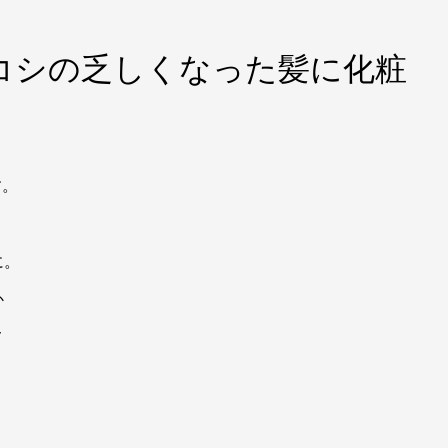
コシの乏しくなった髪に化粧
す。
に。
か
メ