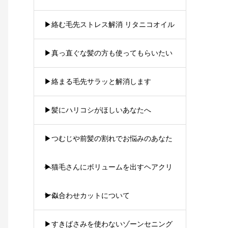
▶︎絡む毛先ストレス解消 リタニコオイル
▶︎真っ直ぐな髪の方も使ってもらいたい
▶︎絡まる毛先サラッと解消します
▶︎髪にハリコシがほしいあなたへ
▶︎つむじや前髪の割れでお悩みのあなた
へ
▶︎猫毛さんにボリュームを出すヘアクリ
ーム
▶︎似合わせカットについて
▶︎すきばさみを使わないゾーンセニング