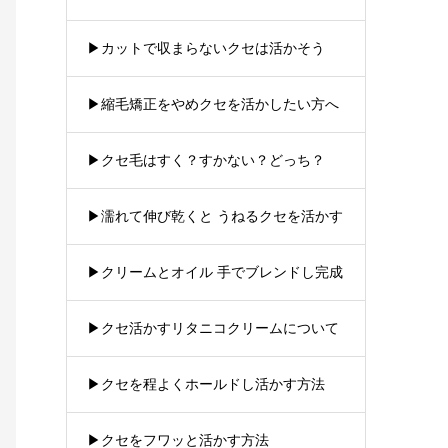
▶︎カットで収まらないクセは活かそう
▶︎縮毛矯正をやめクセを活かしたい方へ
▶︎クセ毛はすく？すかない？どっち？
▶︎濡れて伸び乾くと うねるクセを活かす
▶︎クリームとオイル 手でブレンドし完成
▶︎クセ活かすリタニコクリームについて
▶︎クセを程よくホールドし活かす方法
▶︎クセをフワッと活かす方法