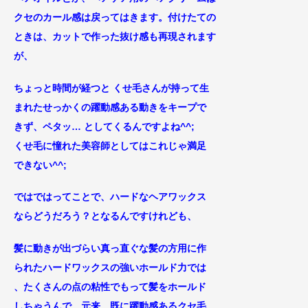
クセのカール感は戻ってはきます。付けたての
ときは、カットで作った抜け感も再現されます
が、
ちょっと時間が経つと くせ毛
さんが持って生
まれたせっかくの躍動感ある
動きをキープで
きず、ペタッ… としてくるんですよね^^;
くせ毛に憧れた美容師としてはこれじゃ満足
できない^^;
ではではってことで、ハードなヘアワックス
ならどうだろう？となるんですけれども、
髪に動きが出づらい真
っ直ぐな髪の方
用に作
られたハードワックスの強いホールド力では
、たくさんの点の粘性
でもって髪をホールド
しちゃうんで、元来、既に躍動感ある
クセ毛