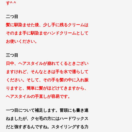
す^ ^
二つ目
髪に馴染ませた後、少し手に残るクリームは
そのまま手に馴染ませハンドクリームとして
お使いください
。
三つ目
日中、ヘアスタイルが崩れてくるときござい
ますけれど、そんなときは手を
水で濡らして
ください。そして、その手を髪の中に
入れ振
りますと、簡単に髪がほどけてきますから
、
ヘアスタイルの手直しが容易
です。
一つ目
について補足します。冒頭にも書き連
ねましたが
、クセ毛の方にはハードワックス
だ
と強すぎるんですね。スタイリングす
る力