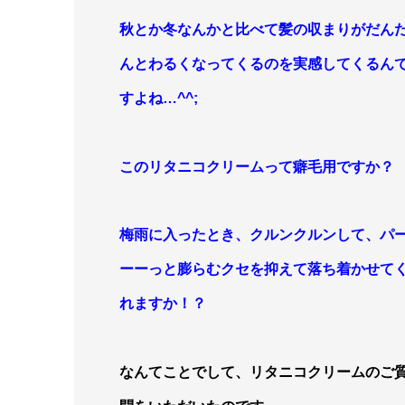
秋とか冬なんかと比
べて
髪の収まりがだん
んとわるくなってく
るのを実感してくるん
すよね
…^^;
このリタニコクリームって癖毛用ですか？
梅雨に入ったとき、クルンクルン
し
て、パ
ーーっと膨らむクセ
を抑えて落ち着かせて
れます
か！？
なんてことでして、リタニコクリームのご