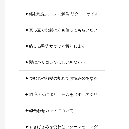
▶︎絡む毛先ストレス解消 リタニコオイル
▶︎真っ直ぐな髪の方も使ってもらいたい
▶︎絡まる毛先サラッと解消します
▶︎髪にハリコシがほしいあなたへ
▶︎つむじや前髪の割れでお悩みのあなた
へ
▶︎猫毛さんにボリュームを出すヘアクリ
ーム
▶︎似合わせカットについて
▶︎すきばさみを使わないゾーンセニング