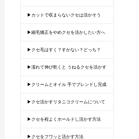
▶︎カットで収まらないクセは活かそう
▶︎縮毛矯正をやめクセを活かしたい方へ
▶︎クセ毛はすく？すかない？どっち？
▶︎濡れて伸び乾くと うねるクセを活かす
▶︎クリームとオイル 手でブレンドし完成
▶︎クセ活かすリタニコクリームについて
▶︎クセを程よくホールドし活かす方法
▶︎クセをフワッと活かす方法