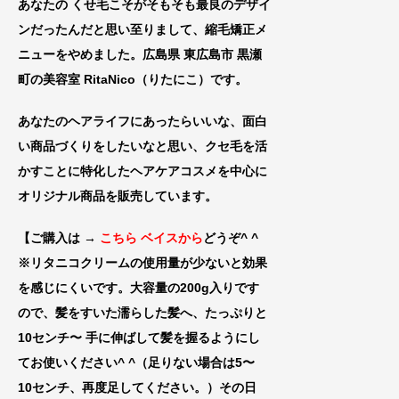
あなたの くせ毛こそがそもそも最良のデザイ
ンだったんだと思い至りまして、縮毛矯正メ
ニューをやめました。広島県 東広島市 黒瀬
町の美容室 RitaNico
（りたにこ）です。
あなたのヘアライフにあったらいいな、
面白
い商品づくりをしたいなと思い、クセ毛を活
かすことに特化したヘアケアコスメを中心に
オリジナル商品を販売しています。
【ご購入は →
こちら ベイスから
どうぞ^ ^
※リタニコクリームの使用量が少ないと効果
を感じにくいです。大容量の200g入りです
ので、髪をすいた濡らした髪へ、たっぷりと
10センチ〜 手に伸
ばして髪を握るようにし
てお使いください^ ^（足りない場合は5〜
10センチ、再
度足してください。）その日