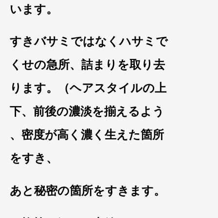
います。
すきバサミではなくハサミ
で
くせの急所、詰まりを取
り去
ります。（ヘアスタイ
ルの上
下、前後の濃淡を揃
えるよう
、密度が高く濃く
生えた箇所
をすき、
あと秘密の箇所を
すきます。