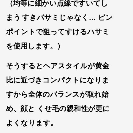
（均等に細かい点線ですいてし
まう
すきバサミじゃなく… ピン
ポイントで狙ってすけるハ
サミ
を使用します。）
そ
うするとヘアスタイルが黄金
比に近づきコンパクトになりま
すから全体
のバラ
ンスが取れ始
め、顔と くせ毛の親和性が更
に
よくなります。