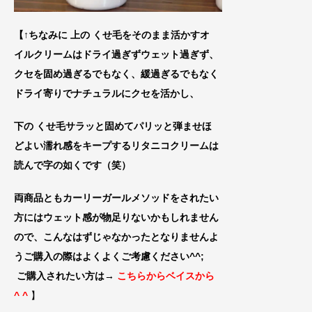
【↑ちなみに 上の くせ毛をそのまま活かすオ
イルクリームはドライ過ぎ
ずウェット過ぎず、
クセを固
め過ぎるでもなく、緩過ぎるでもなく
ドライ寄りでナチュラルにクセを活かし、
下の くせ毛サラッと固めてパリッと弾ませほ
ど
よい濡れ感をキープするリタニコクリームは
読んで字の如くです（笑）
両商品ともカーリーガールメソッドをされたい
方には
ウェット感が物足りないかもしれません
の
で、こんなはずじゃなかったとなりません
よ
うご購入の際はよくよくご考慮ください
^^;
ご購入されたい方は→
こちらからベイスから
^ ^
】