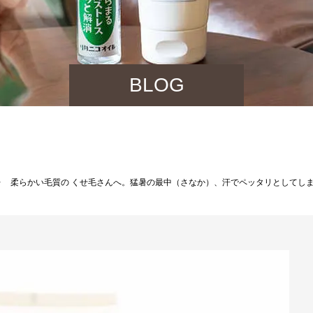
BLOG
柔らかい毛質の くせ毛さんへ。猛暑の最中（さなか）、汗でペッタリとしてし