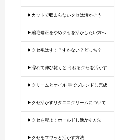
▶︎カットで収まらないクセは活かそう
▶︎縮毛矯正をやめクセを活かしたい方へ
▶︎クセ毛はすく？すかない？どっち？
▶︎濡れて伸び乾くと うねるクセを活かす
▶︎クリームとオイル 手でブレンドし完成
▶︎クセ活かすリタニコクリームについて
▶︎クセを程よくホールドし活かす方法
▶︎クセをフワッと活かす方法