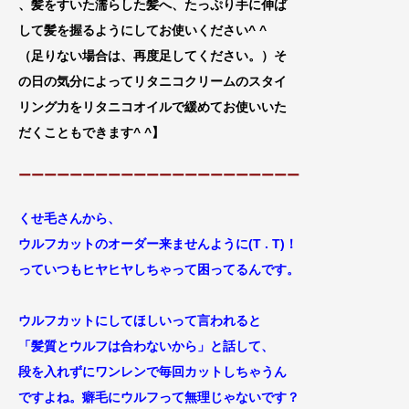
、髪をすいた濡らした髪へ、たっぷり手に伸
ば
して髪を握るようにしてお使いください^ ^
（足りない場合は、再
度足してください。）そ
の日の気分によってリタニコクリームのスタイ
リング力をリタニコオイルで緩めてお使いいた
だくこともできます^ ^
】
ーーーーーーーーーーーーーーーーーーーーーー
くせ毛さんから、
ウルフカットのオーダー来ませんように(T . T)！
っていつもヒヤヒヤしちゃって困ってるんです。
ウルフカットにしてほしいって
言われると
「
髪質とウルフは合わないから」と話して、
段を入れずにワンレンで毎回カットしちゃうん
ですよね。癖毛にウルフって無理じゃないです？