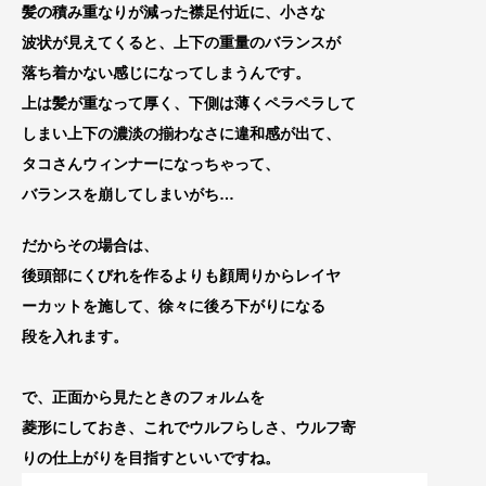
髪の積み重なりが減った襟
足付近に、小さな
波状が見えてくると、上下の重量のバランスが
落ち着かない感じになってしまうんです。
上は髪が重なって厚く、下側は薄くペラペラして
しまい上下の濃淡の揃わなさに違和感が出て、
タコさんウィンナーになっちゃって
、
バランスを
崩してしまいがち…
だからその場合は、
後頭部にくびれを作るよりも顔周
りからレイヤ
ーカットを施して、徐々に後ろ下が
りになる
段を入れます。
で、正面から見たときのフォルムを
菱形にしてお
き、これでウルフらしさ、ウルフ寄
りの仕上がりを目指すといいですね
。