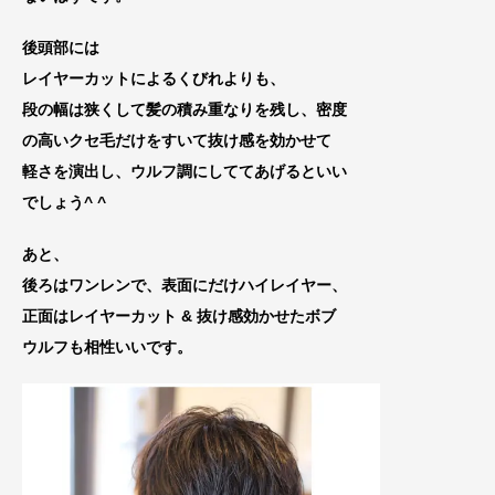
後頭部には
レイヤーカットによるくびれより
も、
段の幅は狭くして髪の積み重なりを残し、密度
の高いクセ毛だけをすいて抜け感を効かせて
軽さを演出し、ウルフ調にしててあげるといい
でしょう
^ ^
あと、
後ろはワンレンで、表面にだけハイレイヤ
ー、
正面はレイヤーカット & 抜け感効かせたボブ
ウルフ
も相性いいです。