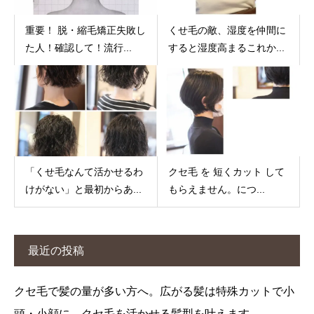
重要！ 脱・縮毛矯正失敗し
くせ毛の敵、湿度を仲間に
た人！確認して！流行...
すると湿度高まるこれか...
「くせ毛なんて活かせるわ
クセ毛 を 短くカット して
けがない」と最初からあ...
もらえません。につ...
最近の投稿
クセ毛で髪の量が多い方へ。広がる髪は特殊カットで小
頭・小顔に。クセ毛を活かせる髪型を叶えます