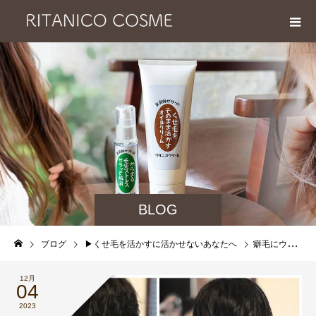
BLOG
ブログ
▶︎くせ毛を活かすに活かせないあなたへ
癖毛にウルフカットってどうなんだろう？どうせ無理なんだろうな… について｜癖毛にウルフカット相性抜群です！
12月
04
2023