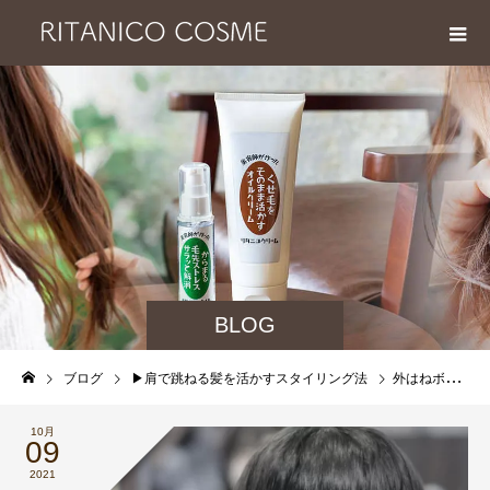
BLOG
ブログ
▶︎肩で跳ねる髪を活かすスタイリング法
外はねボブ の スタイリング が 苦手 な あなたへ アイロン要らずの 簡単スタイリング方はこちら
10月
09
2021