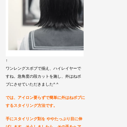
↑
ワンレングスボブで揃え、ハイレイヤーで
すね。急角度の段カットを施し、外はねボ
ブにさせていただきました^ ^
では、アイロン要らずで簡単に外はねボブに
する
スタイリング方法です。
手にスタイリング剤
を ややたっぷり目に伸
ばします。
そうしましたら、その手をヘア