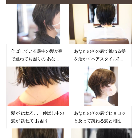
伸ばしている最中の髪が肩
あなたのその肩で跳ねる髪
で跳ねてお困りの あな...
を活かすヘアスタイル2...
髪が はねる… 伸ばし中の
あなたのその肩でヒョロッ
髪が 跳ねて お困り...
と反って跳ねる髪と相性...