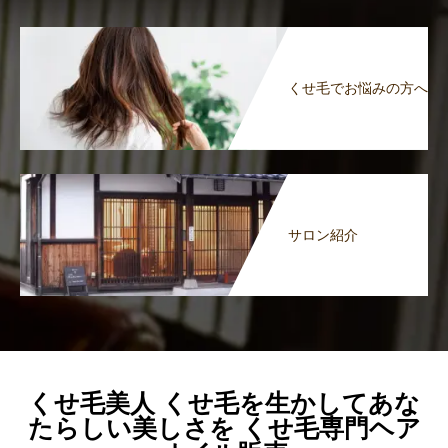
くせ毛でお悩みの方へ
サロン紹介
くせ毛美人 くせ毛を生かしてあな
たらしい美しさを くせ毛専門ヘア
商品紹介
注文方法