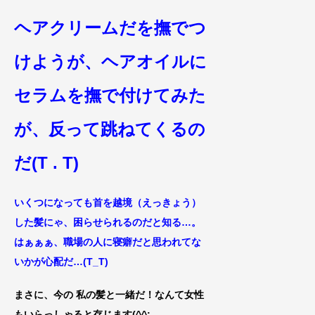
ヘアクリームだを撫でつ
けようが、ヘアオイルに
セラムを撫で付けてみた
が、反って跳ねて
くるの
だ(T . T)
いくつに
なっても首を越境（えっきょう）
した
髪にゃ、困らせられるのだ
と知る…。
はぁぁぁ、職場の人に寝癖だと思われてな
いかが心配だ…(
T_T)
まさに、今の 私の髪と一緒だ！なんて女性
もいらっしゃると存じます(^^;