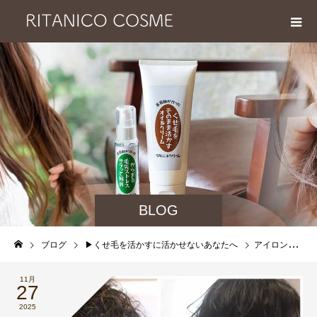
BLOG
ブログ
▶︎くせ毛を活かすに活かせないあなたへ
アイロンで クセ毛「隠す」「抑える」に疲れたなら！クセ毛カットで「見せる」「活かす」にしよう！
11月
27
2025