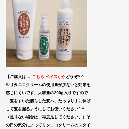
【ご購入は →
こちら ベイスから
どうぞ^ ^
※リタニコクリームの使用量が少ないと効果
を
感じにくいです。大容量の200g入りです
ので
、髪をすいた濡らした髪へ、たっぷり手に伸
ば
して髪を握るようにしてお使いください^ ^
（足りない場合は、再
度足してください。）そ
の日の気分によってリタニコクリームのスタイ