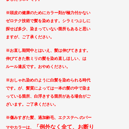
※頭皮の健康のためにカラー剤が極力付かない
ゼロテ
ク技術で髪を染めます。シラミつぶしに
探せば
多少、染まっていない箇所もあると思い
ますが、ご了承
ください。
※お直し期間中とはいえ、髪は伸びてきます。
伸びてきた数ミリの髪を染め直しほしい、は
ルール違反です。おやめください。
※おしゃれ染めのように白髪を染められる時代
です。が、髪質によっては一本の髪の中で染ま
っている箇所、白浮きする箇所がある場合がご
ざ
います。ご了承ください。
※傷みすぎた髪、過加齢毛、エクステへ のパー
「例外なく全て、お断り
マやカラー
は、