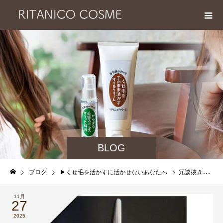
BLOG
ブログ
▶︎くせ毛を活かすに活かせないあなたへ
冗談抜きで縮毛矯正時代より、クセ毛を活かし始めた人の方が楽しそうです。マジです。
11月
27
2025