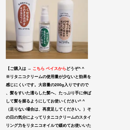
【ご購入は →
こちら ベイスから
どうぞ^ ^
※リタニコクリームの使用量が少ないと効果
を
感じにくいです。大容量の200g入りです
ので
、髪をすいた濡らした髪へ、たっぷり手に伸
ば
して髪を握るようにしてお使いください^ ^
（足りない場合は、再
度足してください。）そ
の日の気分によってリタニコクリームのスタイ
リング力をリタニコオイルで緩めてお使いいた