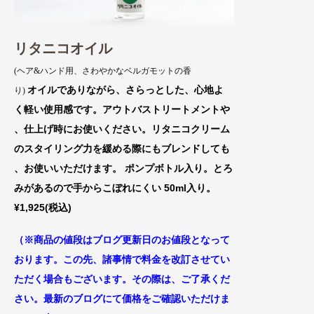
リタニコオイル
(ヘア&ハンド用、さわやかなベルガモットの香
オイルでありながら、さらっとした
、心地よ
り)
く軽い使用感です。アウトバスト
リートメントや
、仕上げ時にお使いください
。リタニコクリーム
のスタイリング力を緩
める際にもブレンドしても
、お使いいただけま
す。 ポンプボトル入り。とろ
みがあるの
で手からこぼれにくい 50ml入り。
¥1,925(税込)
（※商品の値段はブログ更新日のお値段
となって
おります。この先、諸事情で料金
を改訂させてい
ただく場合もございます。
その際は、ご了承くだ
さい。最新のブログにて価格をご確認いただけま