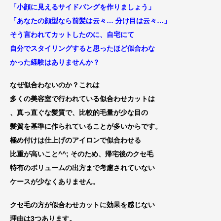
「小顔に見えるサイドバングを作りましょう」
「あなたの顔型なら前髪は云々… 分け目は云々…」
そう言われてカットしたのに、自宅にて
自分でスタイリングすると
思ったほど似合わな
かった経験はありませんか？
なぜ似合わないのか？これは
多くの美容室で行われている似合わせカット
は
、真っ直ぐな髪質で、比較的毛量が少な目の
髪質を基準に作られていることが多いからです。
極め付けは仕上げのアイロンで似合わせる
比重が高いこと^^; そのため、帰宅後のクセ毛
特有のボリュームの出方まで
考慮されていない
ケースが少なくありません。
クセ毛の方が
似合わせカットに効果を感じない
理由は3つ
あります。