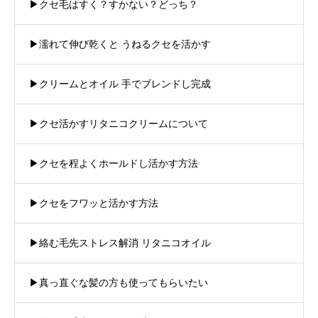
▶︎クセ毛はすく？すかない？どっち？
▶︎濡れて伸び乾くと うねるクセを活かす
▶︎クリームとオイル 手でブレンドし完成
▶︎クセ活かすリタニコクリームについて
▶︎クセを程よくホールドし活かす方法
▶︎クセをフワッと活かす方法
▶︎絡む毛先ストレス解消 リタニコオイル
▶︎真っ直ぐな髪の方も使ってもらいたい