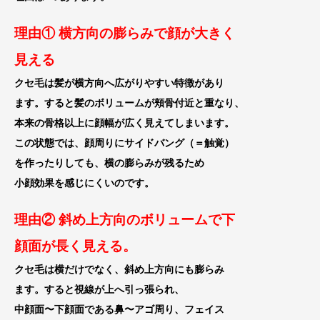
理由① 横方向の膨らみで顔が大きく
見える
クセ毛は髪が横方向へ広がりやすい特徴があり
ます。すると髪のボリュームが頬骨付近と重なり、
本来の骨格以上に顔幅が広く見えてしまいます。
この状態では、顔周りにサイドバング（＝触覚）
を作った
りしても、横の膨らみが残るため
小顔効果を
感じにくいのです。
理由② 斜め上方向のボリュームで下
顔面が長く
見える。
クセ毛は横だけでなく、斜め上方向にも膨らみ
ます。すると視線が上へ引っ張られ、
中顔面〜下顔面である鼻〜アゴ周り、フェイス