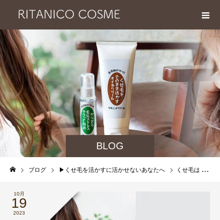
BLOG
ブログ
▶︎くせ毛を活かすに活かせないあなたへ
くせ毛は すくと余計膨らむからすかない方がいいと大体、ネットでも書かれていますが、厚ぼったい見た目と手触りが嫌でして… について
10月
19
2023