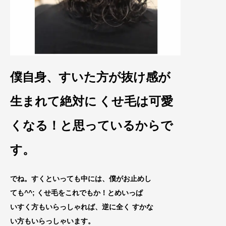
僕自身、すいた方が抜け感
が
生まれて絶対に
くせ毛は可愛
くなる！と思
っているからで
す
。
でね。
すくといっても中には、僕がお止めし
ても^^; くせ毛をこれ
でもか！とめいっぱ
いすく方もいらっしゃれ
ば
、逆に全く すかな
い方もいらっしゃいます。