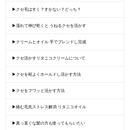
▶︎クセ毛はすく？すかない？どっち？
▶︎濡れて伸び乾くと うねるクセを活かす
▶︎クリームとオイル 手でブレンドし完成
▶︎クセ活かすリタニコクリームについて
▶︎クセを程よくホールドし活かす方法
▶︎クセをフワッと活かす方法
▶︎絡む毛先ストレス解消 リタニコオイル
▶︎真っ直ぐな髪の方も使ってもらいたい