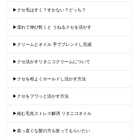
▶︎クセ毛はすく？すかない？どっち？
▶︎濡れて伸び乾くと うねるクセを活かす
▶︎クリームとオイル 手でブレンドし完成
▶︎クセ活かすリタニコクリームについて
▶︎クセを程よくホールドし活かす方法
▶︎クセをフワッと活かす方法
▶︎絡む毛先ストレス解消 リタニコオイル
▶︎真っ直ぐな髪の方も使ってもらいたい