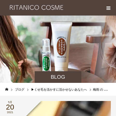
BLOG
ブログ
▶︎くせ毛を活かすに活かせないあなたへ
梅雨 の クセ毛 可愛く 活かす セット方法
5月
20
2021